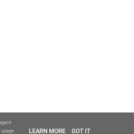
-agent
LEARN MORE
GOT IT
e usage